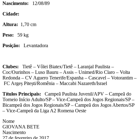
Nascimento:
12/08/89
Cidade:
Altura:
1,70 cm
Peso:
59 kg
Posição:
Levantadora
Clubes:
Tietê – Vôlei Biatex/Tietê – Laranjal Paulista –
Coc/Ourinhos – Luso Bauru – Assis – Unimed/Rio Claro – Volta
Redonda – CV Aguero Tenerife/Espanha – Cascavel – Votorantim –
FC Argeș Pitești/Romênia – Maccabi Nazareth/Israel
Títulos Principais:
Campeã Paulista Juvenil/APV – Campeã do
Torneio Início Adulto/SP –
Vice-Campeã
dos
Jogos
Regionais/SP –
Bicampeã dos Jogos Regionais/SP – Campeã dos Jogos Abertos/SP
– Vice-Campeã da Liga A2 Romena Oeste
Nome
GIOVANA BETE
Nascimento
27 de fevereiro de 2017