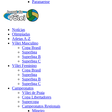
Paranaense
Notícias
Olimpíadas
Atletas A-Z
Vôlei Masculino
Copa Brasil
Superliga
Superliga B
Superliga C
Vôlei Feminino
Copa Brasil
Superliga
Superliga B
Superliga C
Campeonatos
Vôlei de Praia
Copa Libertadores
Supercopa
Campeonatos Regionais
Mineiro