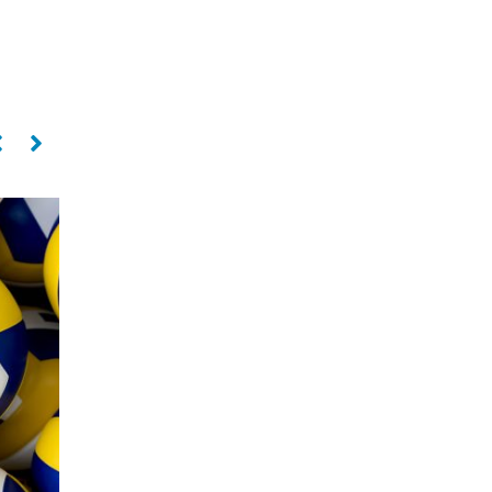
PAULO COCO
Oposto
SILVIO ROBERTO