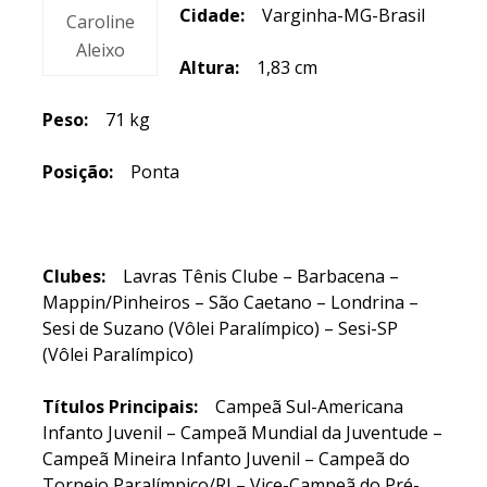
Cidade:
Varginha-MG-Brasil
Caroline
Aleixo
Altura:
1,83 cm
Peso:
71 kg
Posição:
Ponta
Clubes:
Lavras Tênis Clube – Barbacena –
Mappin/Pinheiros – São Caetano – Londrina –
Sesi de Suzano (Vôlei Paralímpico) – Sesi-SP
(Vôlei Paralímpico)
Títulos Principais:
Campeã Sul-Americana
Infanto Juvenil – Campeã Mundial da Juventude –
Campeã Mineira Infanto Juvenil – Campeã do
Torneio Paralímpico/RJ – Vice-Campeã do Pré-