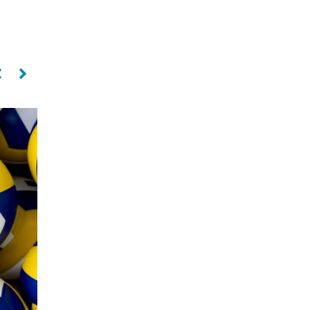
PAULO COCO
Oposto
SILVIO ROBERTO