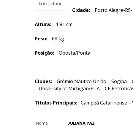
Foto: clube
Cidade:
Porto Alegre-RS-B
Altura:
1,81 cm
Peso:
68
kg
Posição:
Oposta/Ponta
Clubes:
Grêmio Náutico União – Sogipa – O
– University of Michigan/EUA – CE Petrobrás
Títulos Principais:
Campeã Catarinense – 
Nome
JULIANA PAZ