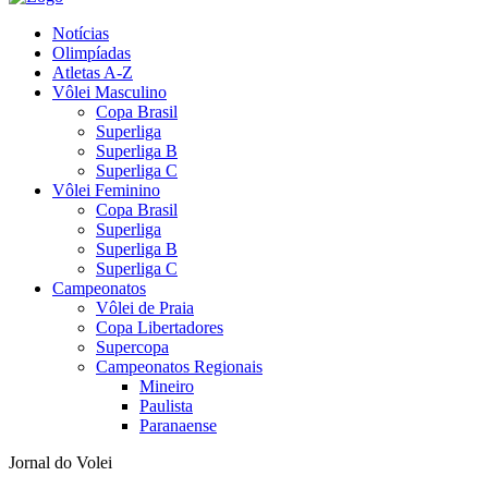
Notícias
Olimpíadas
Atletas A-Z
Vôlei Masculino
Copa Brasil
Superliga
Superliga B
Superliga C
Vôlei Feminino
Copa Brasil
Superliga
Superliga B
Superliga C
Campeonatos
Vôlei de Praia
Copa Libertadores
Supercopa
Campeonatos Regionais
Mineiro
Paulista
Paranaense
Jornal do Volei