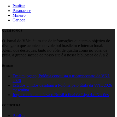
Paulista
Paranaense
Mineiro
Carioca
QUEM SOMOS
O Jornal do Vôlei é um site de informações que tem o objetivo de
divulgar o que acontece no voleibol brasileiro e internacional.
Além, dos destaques, tanto no vôlei de quadra como no vôlei de
praia, a grande sacada de nosso site é a nossa biblioteca de A a Z
Recentes
Em um jogaço, Polônia conquista o tricampeonato da VNL
2026
Estados Unidos desafiam a Polônia pelo título da VNL 2026
masculina
Jogo emocionante leva o Brasil à final da Liga das Nações
COBERTURA
Paulista