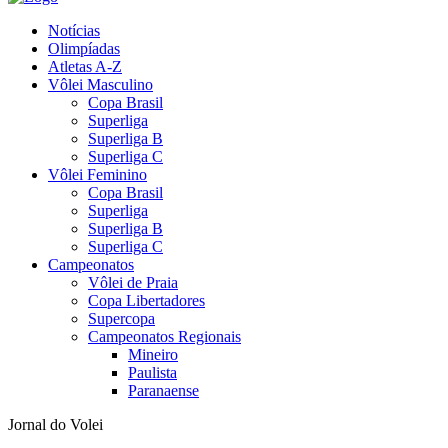
Notícias
Olimpíadas
Atletas A-Z
Vôlei Masculino
Copa Brasil
Superliga
Superliga B
Superliga C
Vôlei Feminino
Copa Brasil
Superliga
Superliga B
Superliga C
Campeonatos
Vôlei de Praia
Copa Libertadores
Supercopa
Campeonatos Regionais
Mineiro
Paulista
Paranaense
Jornal do Volei