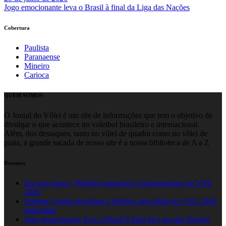
Jogo emocionante leva o Brasil à final da Liga das Nações
Cobertura
Paulista
Paranaense
Mineiro
Carioca
QUEM SOMOS
O Jornal do Vôlei é um site de informações que tem o objetivo de
divulgar o que acontece no voleibol brasileiro e internacional.
Além, dos destaques, tanto no vôlei de quadra como no vôlei de
praia, a grande sacada de nosso site é a nossa biblioteca de A a Z
Recentes
Em um jogaço, Polônia conquista o tricampeonato da VNL
2026
Estados Unidos desafiam a Polônia pelo título da VNL 2026
masculina
Jogo emocionante leva o Brasil à final da Liga das Nações