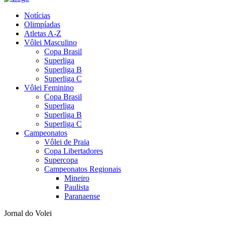
Notícias
Olimpíadas
Atletas A-Z
Vôlei Masculino
Copa Brasil
Superliga
Superliga B
Superliga C
Vôlei Feminino
Copa Brasil
Superliga
Superliga B
Superliga C
Campeonatos
Vôlei de Praia
Copa Libertadores
Supercopa
Campeonatos Regionais
Mineiro
Paulista
Paranaense
Jornal do Volei