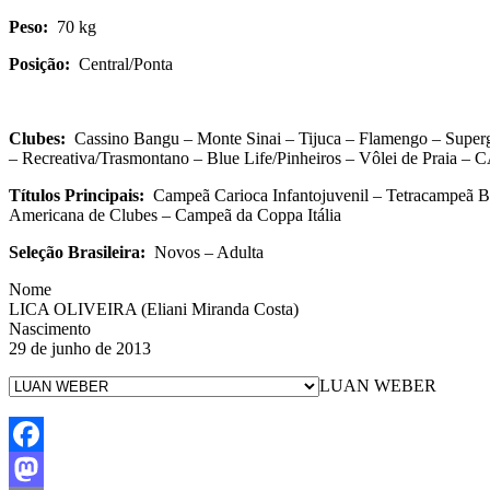
Peso:
70 kg
Posição:
Central/Ponta
Clubes:
Cassino Bangu – Monte Sinai – Tijuca – Flamengo – Supergasb
– Recreativa/Trasmontano – Blue Life/Pinheiros – Vôlei de Praia – 
Títulos Principais:
Campeã Carioca Infantojuvenil – Tetracampeã B
Americana de Clubes – Campeã da Coppa Itália
Seleção Brasileira:
Novos – Adulta
Nome
LICA OLIVEIRA (Eliani Miranda Costa)
Nascimento
29 de junho de 2013
LUAN WEBER
Facebook