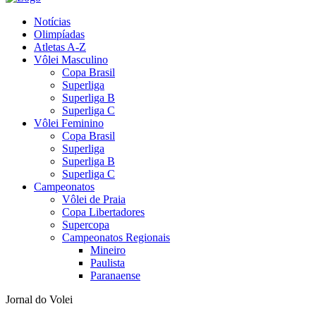
Notícias
Olimpíadas
Atletas A-Z
Vôlei Masculino
Copa Brasil
Superliga
Superliga B
Superliga C
Vôlei Feminino
Copa Brasil
Superliga
Superliga B
Superliga C
Campeonatos
Vôlei de Praia
Copa Libertadores
Supercopa
Campeonatos Regionais
Mineiro
Paulista
Paranaense
Jornal do Volei