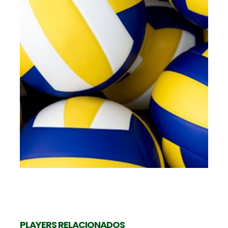
K
Levantadora
SUMATRA RAIANY
PLAYERS RELACIONADOS