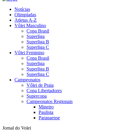
Notícias
Olimpíadas
Atletas A-Z
Vôlei Masculino
Copa Brasil
Superliga
Superliga B
Superliga C
Vôlei Feminino
Copa Brasil
Superliga
Superliga B
Superliga C
Campeonatos
Vôlei de Praia
Copa Libertadores
Supercopa
Campeonatos Regionais
Mineiro
Paulista
Paranaense
Jornal do Volei