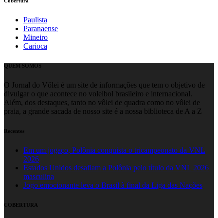
Cobertura
Paulista
Paranaense
Mineiro
Carioca
QUEM SOMOS
O Jornal do Vôlei é um site de informações que tem o objetivo de
divulgar o que acontece no voleibol brasileiro e internacional.
Além, dos destaques, tanto no vôlei de quadra como no vôlei de
praia, a grande sacada de nosso site é a nossa biblioteca de A a Z
Recentes
Em um jogaço, Polônia conquista o tricampeonato da VNL
2026
Estados Unidos desafiam a Polônia pelo título da VNL 2026
masculina
Jogo emocionante leva o Brasil à final da Liga das Nações
COBERTURA