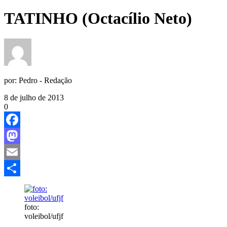
TATINHO (Octacílio Neto)
por:
Pedro - Redação
8 de julho de 2013
0
Facebook
Mastodon
Email
Share
foto:
voleibol/ufjf