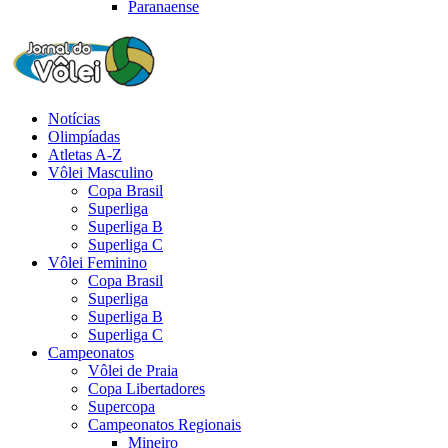
Paranaense
Notícias
Olimpíadas
Atletas A-Z
Vôlei Masculino
Copa Brasil
Superliga
Superliga B
Superliga C
Vôlei Feminino
Copa Brasil
Superliga
Superliga B
Superliga C
Campeonatos
Vôlei de Praia
Copa Libertadores
Supercopa
Campeonatos Regionais
Mineiro