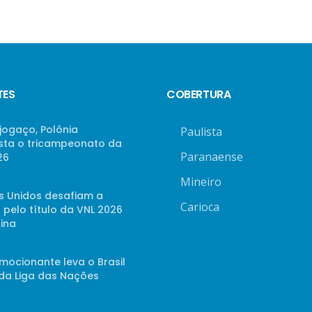
TES
COBERTURA
jogaço, Polônia
Paulista
sta o tricampeonato da
Paranaense
26
Mineiro
s Unidos desafiam a
Carioca
 pelo título da VNL 2026
ina
mocionante leva o Brasil
 da Liga das Nações