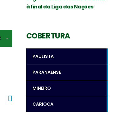
à final da Liga das Nações
Levantador
Oposto
COBERTURA
R
PAULISTA
SILVIO ROBERTO
PAULO COCO
PARANAENSE
MINEIRO
CARIOCA