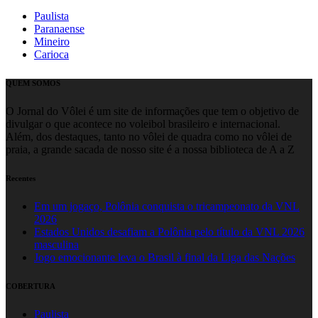
Paulista
Paranaense
Mineiro
Carioca
QUEM SOMOS
O Jornal do Vôlei é um site de informações que tem o objetivo de
divulgar o que acontece no voleibol brasileiro e internacional.
Além, dos destaques, tanto no vôlei de quadra como no vôlei de
praia, a grande sacada de nosso site é a nossa biblioteca de A a Z
Recentes
Em um jogaço, Polônia conquista o tricampeonato da VNL
2026
Estados Unidos desafiam a Polônia pelo título da VNL 2026
masculina
Jogo emocionante leva o Brasil à final da Liga das Nações
COBERTURA
Paulista