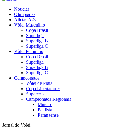
Notícias
Olimpíadas
Atletas A-Z
Vôlei Masculino
Copa Brasil
Superliga
Superliga B
Superliga C
Vôlei Feminino
Copa Brasil
Superliga
Superliga B
Superliga C
Campeonatos
Vôlei de Praia
Copa Libertadores
Supercopa
Campeonatos Regionais
Mineiro
Paulista
Paranaense
Jornal do Volei