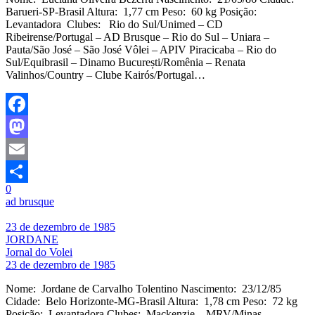
Barueri-SP-Brasil Altura: 1,77 cm Peso: 60 kg Posição:
Levantadora Clubes: Rio do Sul/Unimed – CD
Ribeirense/Portugal – AD Brusque – Rio do Sul – Uniara –
Pauta/São José – São José Vôlei – APIV Piracicaba – Rio do
Sul/Equibrasil – Dinamo București/Romênia – Renata
Valinhos/Country – Clube Kairós/Portugal…
Facebook
Mastodon
Email
0
Share
ad brusque
23 de dezembro de 1985
JORDANE
Jornal do Volei
23 de dezembro de 1985
Nome: Jordane de Carvalho Tolentino Nascimento: 23/12/85
Cidade: Belo Horizonte-MG-Brasil Altura: 1,78 cm Peso: 72 kg
Posição: Levantadora Clubes: Mackenzie – MRV/Minas –