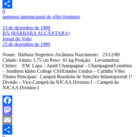
Email
0
Share
amistoso internacional de vôlei feminino
23 de dezembro de 1989
BÁ (BÁRBARA ALCÂNTARA)
Jornal do Volei
23 de dezembro de 1989
Nome: Bárbara Negreiros Alcântara Nascimento: 23/12/89
Cidade: Altura: 1,75 cm Peso: 65 kg Posição: Levantadora
Clubes: P.M. Lapa – Apmf Champagnat – Champagnat/Londrina
– Southern Idaho College CSI/Estados Unidos – Curitiba Vôlei
Títulos Principais: Campeã Brasileira de Seleções Infantojuvenil 1ª
Divisão – Vice-Campeã da NJCAA Division I – Campeã da
NJCAA Division I
Facebook
Mastodon
Email