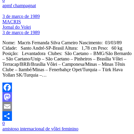
0
Share
apmf champagnat
3 de março de 1989
MACRIS
Jornal do Volei
3 de março de 1989
Nome: Macris Fernanda Silva Carneiro Nascimento: 03/03/89
Cidade: Santo André-SP-Brasil Altura: 1,78 cm Peso: 60 kg
Posição: Levantadora Clubes: São Caetano – BMG/São Bernardo
– São Caetano/Unip – São Caetano – Pinheiros – Brasília Vôlei –
Terracap/BRB/Brasília Vôlei – Camponesa/Minas – Minas Tênis
Clube – Itambé/Minas – Fenerbahçe Opet/Turquia – Türk Hava
Yolları SK/Turquia –…
Facebook
Mastodon
Email
0
Share
amistoso internacional de vôlei feminino