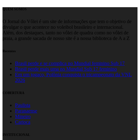
QUEM SOMOS
O Jornal do Vôlei é um site de informações que tem o objetivo de
divulgar o que acontece no voleibol brasileiro e internacional.
Além, dos destaques, tanto no vôlei de quadra como no vôlei de
praia, a grande sacada de nosso site é a nossa biblioteca de A a Z
Recentes
Brasil perde e se complica no Mundial feminino Sub 17
Brasil perde mais uma no Mundial Sub 17 feminino
Em um jogaço, Polônia conquista o tricampeonato da VNL
2026
COBERTURA
Paulista
Paranaense
Mineiro
Carioca
INSTITUCIONAL