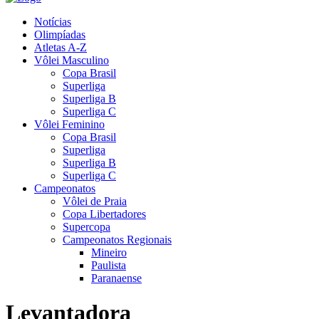
Notícias
Olimpíadas
Atletas A-Z
Vôlei Masculino
Copa Brasil
Superliga
Superliga B
Superliga C
Vôlei Feminino
Copa Brasil
Superliga
Superliga B
Superliga C
Campeonatos
Vôlei de Praia
Copa Libertadores
Supercopa
Campeonatos Regionais
Mineiro
Paulista
Paranaense
Levantadora