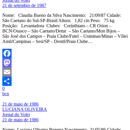
Jornal do Volei
21 de setembro de 1987
Nome: Claudia Bueno da Silva Nascimento: 21/09/87 Cidade:
São Caetano do Sul-SP-Brasil Altura: 1,82 cm Peso: 75 kg
Posição: Levantadora Clubes: Corinthians – CR Orion –
BCN/Osasco – São Caetano/Detur – São Caetano/Mon Bijou –
São José dos Campos – Praia Clube/Futel – Usiminas/Minas – Vôlei
Amil/Campinas – Sesi/SP – Dentil/Praia Clube…
Facebook
Mastodon
Email
0
Share
bcn
21 de maio de 1986
LUCIANA OLIVEIRA
Jornal do Volei
21 de maio de 1986
Nome: Luciana Oliveira Bezerra Nascimento: 21/05/86 Cidade: