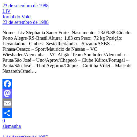
23 de setembro de 1988
LIV
Jornal do Volei
23 de setembro de 1988
Nome: Liv Stephania Sauer Fortes Nascimento: 23/09/88 Cidade:
Porto Alegre-RS-Brasil Altura: 1,83 cm Peso: 72 kg Posição:
Levantadora Clubes: Sesi/Uberlândia – Suzano/ASBS –
Finasa/Osasco – Sport/Maurício de Nassau – VC
Wiesbaden/Alemanha – VC Allgäu Team Sonthofen/Alemanha –
Pauta/São José – Uno/Aprov/Chapecó – Clube Káiros/Portugal –
Pauta/São José – Thoi Avgorou/Chipre – Curitiba Vôlei – Maccabi
Nazareth/Israel…
Facebook
Mastodon
Email
0
Share
alemanha