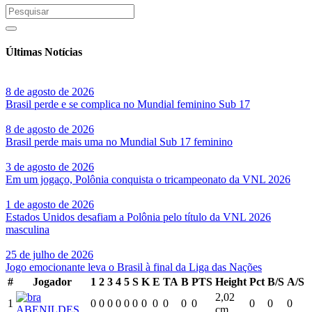
Últimas Notícias
8 de agosto de 2026
Brasil perde e se complica no Mundial feminino Sub 17
8 de agosto de 2026
Brasil perde mais uma no Mundial Sub 17 feminino
3 de agosto de 2026
Em um jogaço, Polônia conquista o tricampeonato da VNL 2026
1 de agosto de 2026
Estados Unidos desafiam a Polônia pelo título da VNL 2026
masculina
25 de julho de 2026
Jogo emocionante leva o Brasil à final da Liga das Nações
#
Jogador
1
2
3
4
5
S
K
E
TA
B
PTS
Height
Pct
B/S
A/S
2,02
1
0
0
0
0
0
0
0
0
0
0
0
0
0
0
ABENILDES
cm