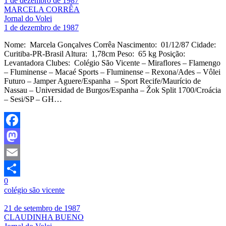
1 de dezembro de 1987
MARCELA CORRÊA
Jornal do Volei
1 de dezembro de 1987
Nome: Marcela Gonçalves Corrêa Nascimento: 01/12/87 Cidade:
Curitiba-PR-Brasil Altura: 1,78cm Peso: 65 kg Posição:
Levantadora Clubes: Colégio São Vicente – Miraflores – Flamengo
– Fluminense – Macaé Sports – Fluminense – Rexona/Ades – Vôlei
Futuro – Jamper Aguere/Espanha – Sport Recife/Maurício de
Nassau – Universidad de Burgos/Espanha – Žok Split 1700/Croácia
– Sesi/SP – GH…
Facebook
Mastodon
Email
0
Share
colégio são vicente
21 de setembro de 1987
CLAUDINHA BUENO