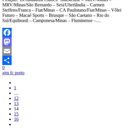
MRV/Minas/São Bernardo – Sesi/Uberlândia – Carmen
Steffens/Franca – Fiat/Minas – CA Paulistano/Fiat/Minas – Vôlei
Futuro – Macaé Sports – Brusque – São Caetano – Rio do
Sul/Equibrasil – Camponesa/Minas – Fluminense –…
Facebook
Mastodon
Email
0
Share
ajm fc porto
1
…
12
13
14
15
16