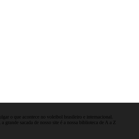
gar o que acontece no voleibol brasileiro e internacional.
 a grande sacada de nosso site é a nossa biblioteca de A a Z