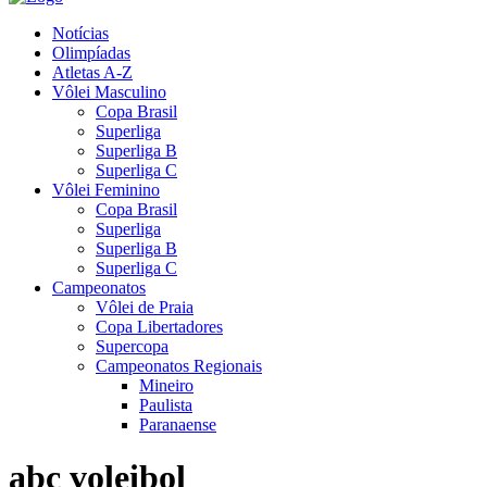
Notícias
Olimpíadas
Atletas A-Z
Vôlei Masculino
Copa Brasil
Superliga
Superliga B
Superliga C
Vôlei Feminino
Copa Brasil
Superliga
Superliga B
Superliga C
Campeonatos
Vôlei de Praia
Copa Libertadores
Supercopa
Campeonatos Regionais
Mineiro
Paulista
Paranaense
abc voleibol