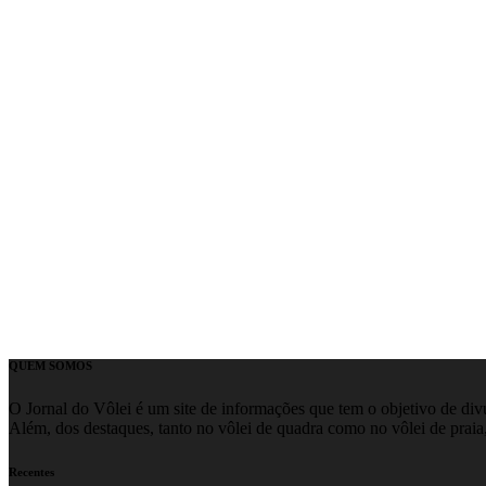
QUEM SOMOS
O Jornal do Vôlei é um site de informações que tem o objetivo de divul
Além, dos destaques, tanto no vôlei de quadra como no vôlei de praia,
Recentes