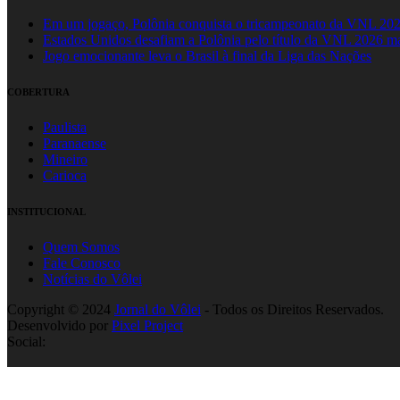
Em um jogaço, Polônia conquista o tricampeonato da VNL 20
Estados Unidos desafiam a Polônia pelo título da VNL 2026 m
Jogo emocionante leva o Brasil à final da Liga das Nações
COBERTURA
Paulista
Paranaense
Mineiro
Carioca
INSTITUCIONAL
Quem Somos
Fale Conosco
Notícias do Vôlei
Copyright © 2024
Jornal do Vôlei
- Todos os Direitos Reservados.
Desenvolvido por
Pixel Project
Social: