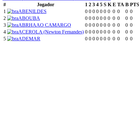
#
Jogador
1
2
3
4
5
S
K
E
TA
B
PT
1
ABENILDES
0
0
0
0
0
0
0
0
0
0
0
2
ABOUBA
0
0
0
0
0
0
0
0
0
0
0
3
ABRHAAO CAMARGO
0
0
0
0
0
0
0
0
0
0
0
4
ACEROLA (Newton Fernandes)
0
0
0
0
0
0
0
0
0
0
0
5
ADEMAR
0
0
0
0
0
0
0
0
0
0
0