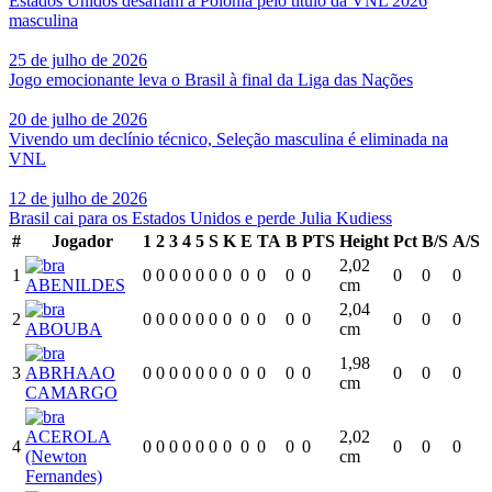
Estados Unidos desafiam a Polônia pelo título da VNL 2026
masculina
25 de julho de 2026
Jogo emocionante leva o Brasil à final da Liga das Nações
20 de julho de 2026
Vivendo um declínio técnico, Seleção masculina é eliminada na
VNL
12 de julho de 2026
Brasil cai para os Estados Unidos e perde Julia Kudiess
#
Jogador
1
2
3
4
5
S
K
E
TA
B
PTS
Height
Pct
B/S
A/S
2,02
1
0
0
0
0
0
0
0
0
0
0
0
0
0
0
ABENILDES
cm
2,04
2
0
0
0
0
0
0
0
0
0
0
0
0
0
0
ABOUBA
cm
1,98
3
ABRHAAO
0
0
0
0
0
0
0
0
0
0
0
0
0
0
cm
CAMARGO
ACEROLA
2,02
4
0
0
0
0
0
0
0
0
0
0
0
0
0
0
(Newton
cm
Fernandes)