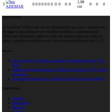
1,98
5
0
0
0
0
0
0
0
0
0
0
0
0
0
0
ADEMAR
cm
QUEM SOMOS
O Jornal do Vôlei é um site de informações que tem o objetivo de
divulgar o que acontece no voleibol brasileiro e internacional.
Além, dos destaques, tanto no vôlei de quadra como no vôlei de
praia, a grande sacada de nosso site é a nossa biblioteca de A a Z
Recentes
Em um jogaço, Polônia conquista o tricampeonato da VNL
2026
Estados Unidos desafiam a Polônia pelo título da VNL 2026
masculina
Jogo emocionante leva o Brasil à final da Liga das Nações
COBERTURA
Paulista
Paranaense
Mineiro
Carioca