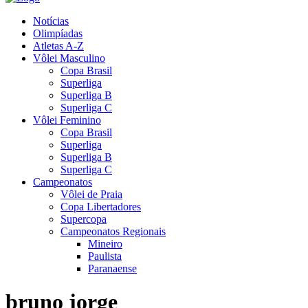
Notícias
Olimpíadas
Atletas A-Z
Vôlei Masculino
Copa Brasil
Superliga
Superliga B
Superliga C
Vôlei Feminino
Copa Brasil
Superliga
Superliga B
Superliga C
Campeonatos
Vôlei de Praia
Copa Libertadores
Supercopa
Campeonatos Regionais
Mineiro
Paulista
Paranaense
bruno jorge