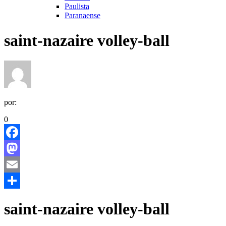
Paulista
Paranaense
saint-nazaire volley-ball
por:
0
Facebook
Mastodon
Email
Share
saint-nazaire volley-ball