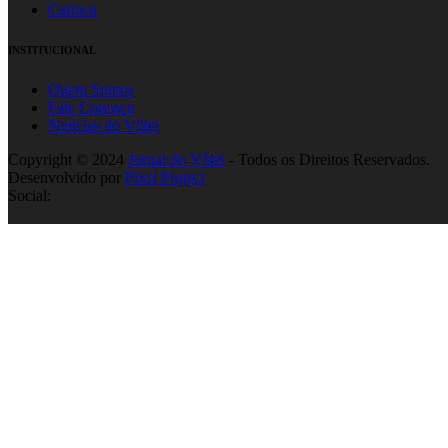
Carioca
INSTITUCIONAL
Quem Somos
Fale Conosco
Notícias do Vôlei
Copyright © 2024
Jornal do Vôlei
- Todos os Direitos Reservados.
Desenvolvido por
Pixel Project
Social: