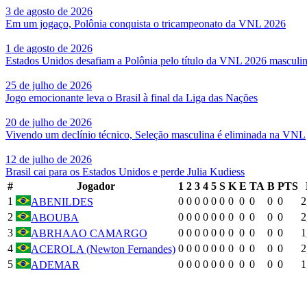
3 de agosto de 2026
Em um jogaço, Polônia conquista o tricampeonato da VNL 2026
1 de agosto de 2026
Estados Unidos desafiam a Polônia pelo título da VNL 2026 masculi
25 de julho de 2026
Jogo emocionante leva o Brasil à final da Liga das Nações
20 de julho de 2026
Vivendo um declínio técnico, Seleção masculina é eliminada na VNL
12 de julho de 2026
Brasil cai para os Estados Unidos e perde Julia Kudiess
#
Jogador
1
2
3
4
5
S
K
E
TA
B
PTS
1
0
0
0
0
0
0
0
0
0
0
0
2
ABENILDES
2
0
0
0
0
0
0
0
0
0
0
0
2
ABOUBA
3
0
0
0
0
0
0
0
0
0
0
0
1
ABRHAAO CAMARGO
4
0
0
0
0
0
0
0
0
0
0
0
2
ACEROLA (Newton Fernandes)
5
0
0
0
0
0
0
0
0
0
0
0
1
ADEMAR