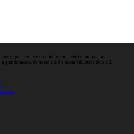
gar o que acontece no voleibol brasileiro e internacional.
 a grande sacada de nosso site é a nossa biblioteca de A a Z
26
asculina