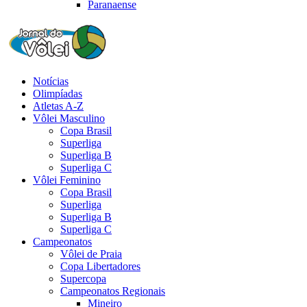
Paranaense
Notícias
Olimpíadas
Atletas A-Z
Vôlei Masculino
Copa Brasil
Superliga
Superliga B
Superliga C
Vôlei Feminino
Copa Brasil
Superliga
Superliga B
Superliga C
Campeonatos
Vôlei de Praia
Copa Libertadores
Supercopa
Campeonatos Regionais
Mineiro