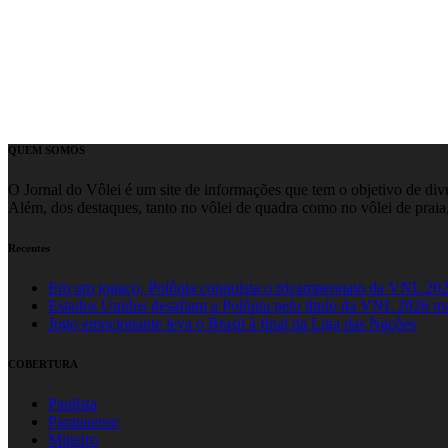
QUEM SOMOS
O Jornal do Vôlei é um site de informações que tem o objetivo de divul
Além, dos destaques, tanto no vôlei de quadra como no vôlei de praia,
Recentes
Em um jogaço, Polônia conquista o tricampeonato da VNL 20
Estados Unidos desafiam a Polônia pelo título da VNL 2026 m
Jogo emocionante leva o Brasil à final da Liga das Nações
COBERTURA
Paulista
Paranaense
Mineiro