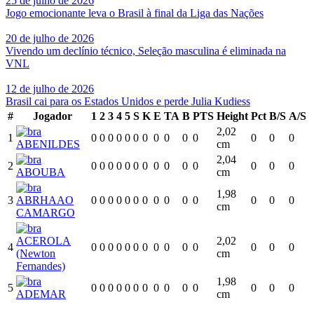
25 de julho de 2026
Jogo emocionante leva o Brasil à final da Liga das Nações
20 de julho de 2026
Vivendo um declínio técnico, Seleção masculina é eliminada na
VNL
12 de julho de 2026
Brasil cai para os Estados Unidos e perde Julia Kudiess
#
Jogador
1
2
3
4
5
S
K
E
TA
B
PTS
Height
Pct
B/S
A/S
2,02
1
0
0
0
0
0
0
0
0
0
0
0
0
0
0
ABENILDES
cm
2,04
2
0
0
0
0
0
0
0
0
0
0
0
0
0
0
ABOUBA
cm
1,98
3
ABRHAAO
0
0
0
0
0
0
0
0
0
0
0
0
0
0
cm
CAMARGO
ACEROLA
2,02
4
0
0
0
0
0
0
0
0
0
0
0
0
0
0
(Newton
cm
Fernandes)
1,98
5
0
0
0
0
0
0
0
0
0
0
0
0
0
0
ADEMAR
cm