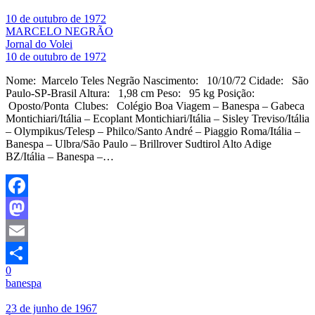
10 de outubro de 1972
MARCELO NEGRÃO
Jornal do Volei
10 de outubro de 1972
Nome: Marcelo Teles Negrão Nascimento: 10/10/72 Cidade: São
Paulo-SP-Brasil Altura: 1,98 cm Peso: 95 kg Posição:
Oposto/Ponta Clubes: Colégio Boa Viagem – Banespa – Gabeca
Montichiari/Itália – Ecoplant Montichiari/Itália – Sisley Treviso/Itália
– Olympikus/Telesp – Philco/Santo André – Piaggio Roma/Itália –
Banespa – Ulbra/São Paulo – Brillrover Sudtirol Alto Adige
BZ/Itália – Banespa –…
Facebook
Mastodon
Email
0
Share
banespa
23 de junho de 1967