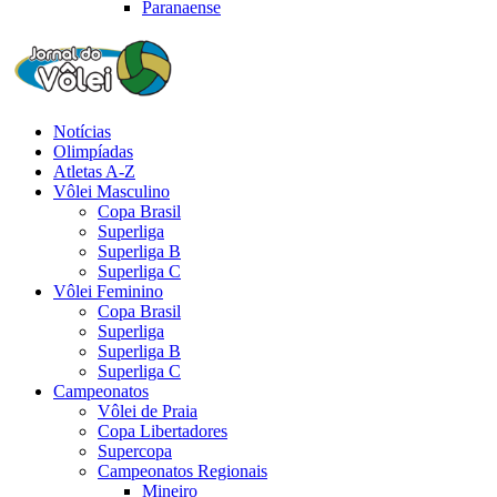
Paranaense
Notícias
Olimpíadas
Atletas A-Z
Vôlei Masculino
Copa Brasil
Superliga
Superliga B
Superliga C
Vôlei Feminino
Copa Brasil
Superliga
Superliga B
Superliga C
Campeonatos
Vôlei de Praia
Copa Libertadores
Supercopa
Campeonatos Regionais
Mineiro