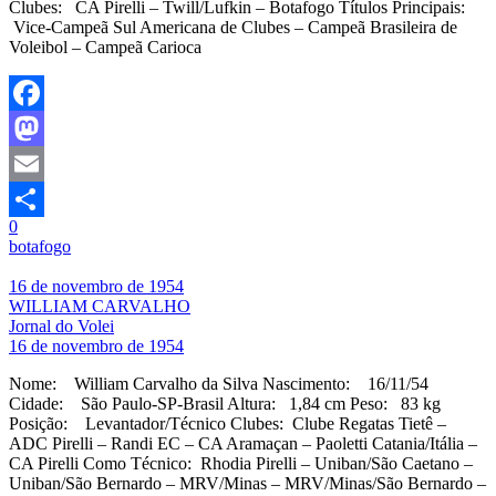
Clubes: CA Pirelli – Twill/Lufkin – Botafogo Títulos Principais:
Vice-Campeã Sul Americana de Clubes – Campeã Brasileira de
Voleibol – Campeã Carioca
Facebook
Mastodon
Email
0
Share
botafogo
16 de novembro de 1954
WILLIAM CARVALHO
Jornal do Volei
16 de novembro de 1954
Nome: William Carvalho da Silva Nascimento: 16/11/54
Cidade: São Paulo-SP-Brasil Altura: 1,84 cm Peso: 83 kg
Posição: Levantador/Técnico Clubes: Clube Regatas Tietê –
ADC Pirelli – Randi EC – CA Aramaçan – Paoletti Catania/Itália –
CA Pirelli Como Técnico: Rhodia Pirelli – Uniban/São Caetano –
Uniban/São Bernardo – MRV/Minas – MRV/Minas/São Bernardo –