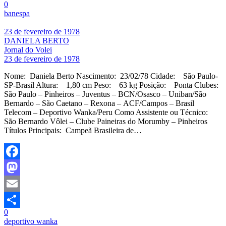
0
Share
banespa
23 de fevereiro de 1978
DANIELA BERTO
Jornal do Volei
23 de fevereiro de 1978
Nome: Daniela Berto Nascimento: 23/02/78 Cidade: São Paulo-
SP-Brasil Altura: 1,80 cm Peso: 63 kg Posição: Ponta Clubes:
São Paulo – Pinheiros – Juventus – BCN/Osasco – Uniban/São
Bernardo – São Caetano – Rexona – ACF/Campos – Brasil
Telecom – Deportivo Wanka/Peru Como Assistente ou Técnico:
São Bernardo Vôlei – Clube Paineiras do Morumby – Pinheiros
Títulos Principais: Campeã Brasileira de…
Facebook
Mastodon
Email
0
Share
deportivo wanka