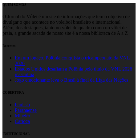
QUEM SOMOS
O Jornal do Vôlei é um site de informações que tem o objetivo de
divulgar o que acontece no voleibol brasileiro e internacional.
Além, dos destaques, tanto no vôlei de quadra como no vôlei de
praia, a grande sacada de nosso site é a nossa biblioteca de A a Z
Recentes
Em um jogaço, Polônia conquista o tricampeonato da VNL
2026
Estados Unidos desafiam a Polônia pelo título da VNL 2026
masculina
Jogo emocionante leva o Brasil à final da Liga das Nações
COBERTURA
Paulista
Paranaense
Mineiro
Carioca
INSTITUCIONAL