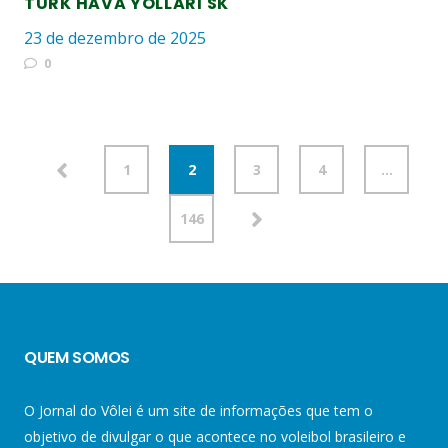
TÜRK HAVA YOLLARI SK
23 de dezembro de 2025
0
1
2
3
4
…
146
QUEM SOMOS
O Jornal do Vôlei é um site de informações que tem o
objetivo de divulgar o que acontece no voleibol brasileiro e