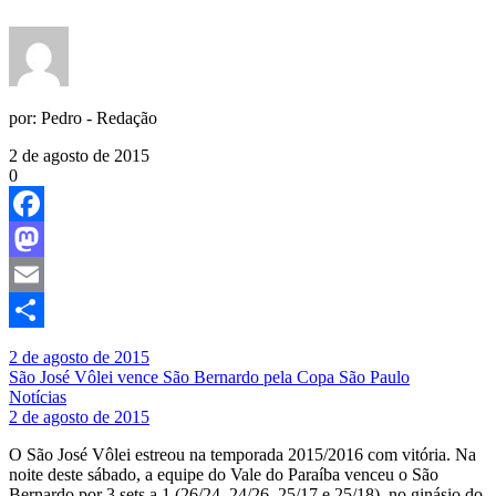
por:
Pedro - Redação
2 de agosto de 2015
0
Facebook
Mastodon
Email
Share
2 de agosto de 2015
São José Vôlei vence São Bernardo pela Copa São Paulo
Notícias
2 de agosto de 2015
O São José Vôlei estreou na temporada 2015/2016 com vitória. Na
noite deste sábado, a equipe do Vale do Paraíba venceu o São
Bernardo por 3 sets a 1 (26/24, 24/26, 25/17 e 25/18), no ginásio do