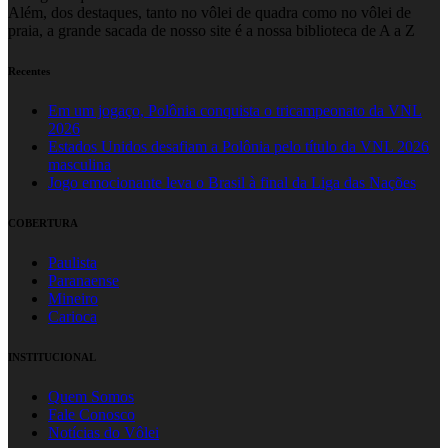
Além, dos destaques, tanto no vôlei de quadra como no vôlei de
praia, a grande sacada de nosso site é a nossa biblioteca de A a Z
Recentes
Em um jogaço, Polônia conquista o tricampeonato da VNL
2026
Estados Unidos desafiam a Polônia pelo título da VNL 2026
masculina
Jogo emocionante leva o Brasil à final da Liga das Nações
COBERTURA
Paulista
Paranaense
Mineiro
Carioca
INSTITUCIONAL
Quem Somos
Fale Conosco
Notícias do Vôlei