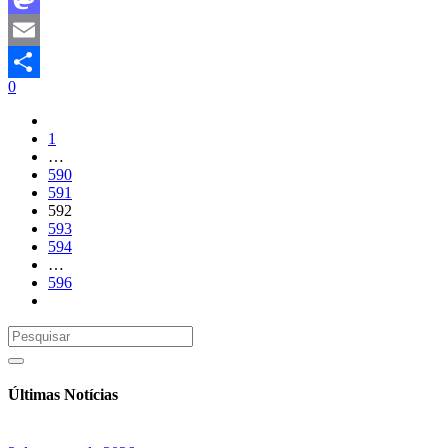
Mastodon
Email
0
Share
1
…
590
591
592
593
594
…
596
Últimas Notícias