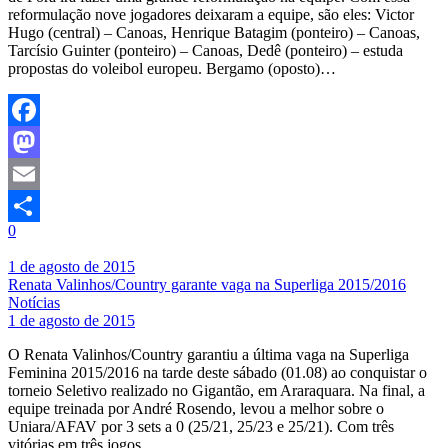
reformulação nove jogadores deixaram a equipe, são eles: Victor
Hugo (central) – Canoas, Henrique Batagim (ponteiro) – Canoas,
Tarcísio Guinter (ponteiro) – Canoas, Dedê (ponteiro) – estuda
propostas do voleibol europeu. Bergamo (oposto)…
Facebook
Mastodon
Email
0
Share
1 de agosto de 2015
Renata Valinhos/Country garante vaga na Superliga 2015/2016
Notícias
1 de agosto de 2015
O Renata Valinhos/Country garantiu a última vaga na Superliga
Feminina 2015/2016 na tarde deste sábado (01.08) ao conquistar o
torneio Seletivo realizado no Gigantão, em Araraquara. Na final, a
equipe treinada por André Rosendo, levou a melhor sobre o
Uniara/AFAV por 3 sets a 0 (25/21, 25/23 e 25/21). Com três
vitórias em três jogos,…