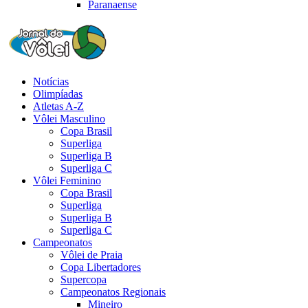
Paranaense
Notícias
Olimpíadas
Atletas A-Z
Vôlei Masculino
Copa Brasil
Superliga
Superliga B
Superliga C
Vôlei Feminino
Copa Brasil
Superliga
Superliga B
Superliga C
Campeonatos
Vôlei de Praia
Copa Libertadores
Supercopa
Campeonatos Regionais
Mineiro