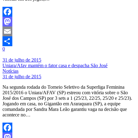
Facebook
Mastodon
Email
0
Share
31 de julho de 2015
Uniara/Afav mantém o fator casa e despacha São José
Notícias
31 de julho de 2015
Na segunda rodada do Torneio Seletivo da Superliga Feminina
2015/2016 o Uniara/AFAV (SP) estreou com vitória sobre o São
José dos Campos (SP) por 3 sets a 1 (25/23, 22/25, 25/20 e 25/23).
Jogando em casa, no Gigantão em Araraquara (SP), a equipe
comandada por Sandra Mara Leão garantiu vaga na decisão que
acontece no…
Facebook