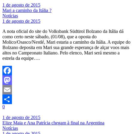
1 de agosto de 2015
Mari a caminho da Itália ?
Notícias
1 de agosto de 2015
A nota oficial do site do Volksbank Südtirol Bolzano da Itália dá
como certo neste sábado, (01/08), que a oposta do
Molico/Osasco/Nestlé, Mari estaria a caminho da Itália. A equipe do
Bolzano deposita em Mari sua grande esperança de alçar voos mais
altos no Campeonato Italiano. Pelo elenco, Mari será mesmo a
estrela da equipe….
Facebook
Mastodon
Email
0
Share
1 de agosto de 2015
Elize Maia e Ana Patrícia chegam à final na Argentina
Notícias
1 de agosto de 2015