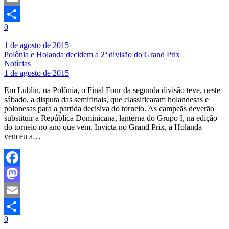
Email
0
Share
1 de agosto de 2015
Polônia e Holanda decidem a 2ª divisão do Grand Prix
Notícias
1 de agosto de 2015
Em Lublin, na Polônia, o Final Four da segunda divisão teve, neste
sábado, a disputa das semifinais, que classificaram holandesas e
polonesas para a partida decisiva do torneio. As campeãs deverão
substituir a República Dominicana, lanterna do Grupo I, na edição
do torneio no ano que vem. Invicta no Grand Prix, a Holanda
venceu a…
Facebook
Mastodon
Email
0
Share