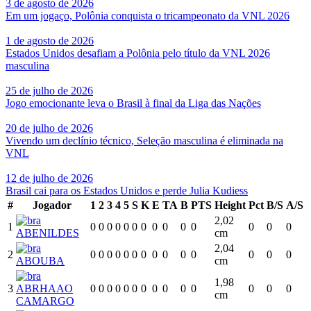
3 de agosto de 2026
Em um jogaço, Polônia conquista o tricampeonato da VNL 2026
1 de agosto de 2026
Estados Unidos desafiam a Polônia pelo título da VNL 2026
masculina
25 de julho de 2026
Jogo emocionante leva o Brasil à final da Liga das Nações
20 de julho de 2026
Vivendo um declínio técnico, Seleção masculina é eliminada na
VNL
12 de julho de 2026
Brasil cai para os Estados Unidos e perde Julia Kudiess
#
Jogador
1
2
3
4
5
S
K
E
TA
B
PTS
Height
Pct
B/S
A/S
2,02
1
0
0
0
0
0
0
0
0
0
0
0
0
0
0
ABENILDES
cm
2,04
2
0
0
0
0
0
0
0
0
0
0
0
0
0
0
ABOUBA
cm
1,98
3
ABRHAAO
0
0
0
0
0
0
0
0
0
0
0
0
0
0
cm
CAMARGO