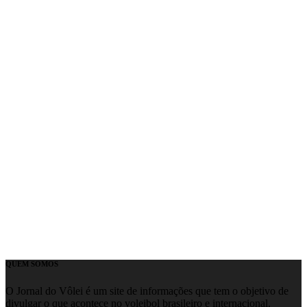
QUEM SOMOS
O Jornal do Vôlei é um site de informações que tem o objetivo de
divulgar o que acontece no voleibol brasileiro e internacional.