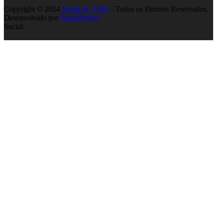
Copyright © 2024
Jornal do Vôlei
- Todos os Direitos Reservados.
Desenvolvido por
Pixel Project
Social: