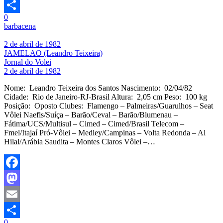
Email
0
Share
barbacena
2 de abril de 1982
JAMELAO (Leandro Teixeira)
Jornal do Volei
2 de abril de 1982
Nome: Leandro Teixeira dos Santos Nascimento: 02/04/82
Cidade: Rio de Janeiro-RJ-Brasil Altura: 2,05 cm Peso: 100 kg
Posição: Oposto Clubes: Flamengo – Palmeiras/Guarulhos – Seat
Vôlei Naefls/Suíça – Barão/Ceval – Barão/Blumenau –
Fátima/UCS/Multisul – Cimed – Cimed/Brasil Telecom –
Fmel/Itajaí Pró-Vôlei – Medley/Campinas – Volta Redonda – Al
Hilal/Arábia Saudita – Montes Claros Vôlei –…
Facebook
Mastodon
Email
0