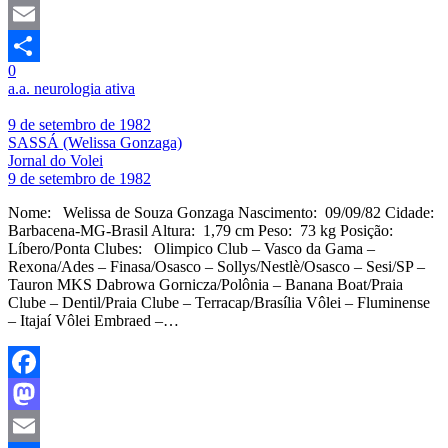
Mastodon
Email
0
Share
a.a. neurologia ativa
9 de setembro de 1982
SASSÁ (Welissa Gonzaga)
Jornal do Volei
9 de setembro de 1982
Nome: Welissa de Souza Gonzaga Nascimento: 09/09/82 Cidade:
Barbacena-MG-Brasil Altura: 1,79 cm Peso: 73 kg Posição:
Líbero/Ponta Clubes: Olimpico Club – Vasco da Gama –
Rexona/Ades – Finasa/Osasco – Sollys/Nestlè/Osasco – Sesi/SP –
Tauron MKS Dabrowa Gornicza/Polônia – Banana Boat/Praia
Clube – Dentil/Praia Clube – Terracap/Brasília Vôlei – Fluminense
– Itajaí Vôlei Embraed –…
Facebook
Mastodon