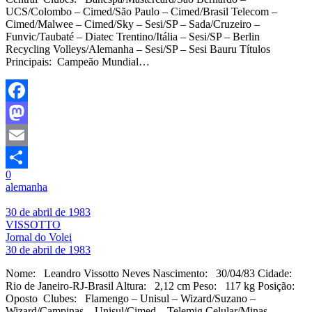
UCS/Colombo – Cimed/São Paulo – Cimed/Brasil Telecom –
Cimed/Malwee – Cimed/Sky – Sesi/SP – Sada/Cruzeiro –
Funvic/Taubaté – Diatec Trentino/Itália – Sesi/SP – Berlin
Recycling Volleys/Alemanha – Sesi/SP – Sesi Bauru Títulos
Principais: Campeão Mundial…
Facebook
Mastodon
Email
0
Share
alemanha
30 de abril de 1983
VISSOTTO
Jornal do Volei
30 de abril de 1983
Nome: Leandro Vissotto Neves Nascimento: 30/04/83 Cidade:
Rio de Janeiro-RJ-Brasil Altura: 2,12 cm Peso: 117 kg Posição:
Oposto Clubes: Flamengo – Unisul – Wizard/Suzano –
Wizard/Campinas – Unisul/Cimed – Telemig Celular/Minas –