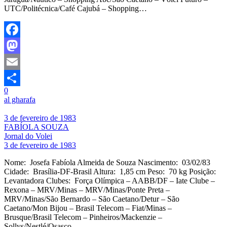
UTC/Politécnica/Café Cajubá – Shopping…
Facebook
Mastodon
Email
0
Share
al gharafa
3 de fevereiro de 1983
FABÍOLA SOUZA
Jornal do Volei
3 de fevereiro de 1983
Nome: Josefa Fabíola Almeida de Souza Nascimento: 03/02/83
Cidade: Brasília-DF-Brasil Altura: 1,85 cm Peso: 70 kg Posição:
Levantadora Clubes: Força Olímpica – AABB/DF – Iate Clube –
Rexona – MRV/Minas – MRV/Minas/Ponte Preta –
MRV/Minas/São Bernardo – São Caetano/Detur – São
Caetano/Mon Bijou – Brasil Telecom – Fiat/Minas –
Brusque/Brasil Telecom – Pinheiros/Mackenzie –
Sollys/Nestlé/Osasco…