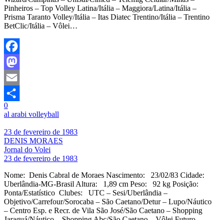
Pinheiros – Top Volley Latina/Itália – Maggiora/Latina/Itália –
Prisma Taranto Volley/Itália – Itas Diatec Trentino/Itália – Trentino
BetClic/Itália – Vôlei…
Facebook
Mastodon
Email
0
Share
al arabi volleyball
23 de fevereiro de 1983
DENIS MORAES
Jornal do Volei
23 de fevereiro de 1983
Nome: Denis Cabral de Moraes Nascimento: 23/02/83 Cidade:
Uberlândia-MG-Brasil Altura: 1,89 cm Peso: 92 kg Posição:
Ponta/Estatístico Clubes: UTC – Sesi/Uberlândia –
Objetivo/Carrefour/Sorocaba – São Caetano/Detur – Lupo/Náutico
– Centro Esp. e Recr. de Vila São José/São Caetano – Shopping
Jaraguá/Náutico – Shopping Abc/São Caetano – Vôlei Futuro –