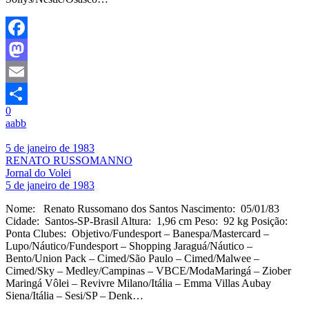
Facebook
Mastodon
Email
0
Share
aabb
5 de janeiro de 1983
RENATO RUSSOMANNO
Jornal do Volei
5 de janeiro de 1983
Nome: Renato Russomano dos Santos Nascimento: 05/01/83
Cidade: Santos-SP-Brasil Altura: 1,96 cm Peso: 92 kg Posição:
Ponta Clubes: Objetivo/Fundesport – Banespa/Mastercard –
Lupo/Náutico/Fundesport – Shopping Jaraguá/Náutico –
Bento/Union Pack – Cimed/São Paulo – Cimed/Malwee –
Cimed/Sky – Medley/Campinas – VBCE/ModaMaringá – Ziober
Maringá Vôlei – Revivre Milano/Itália – Emma Villas Aubay
Siena/Itália – Sesi/SP – Denk…