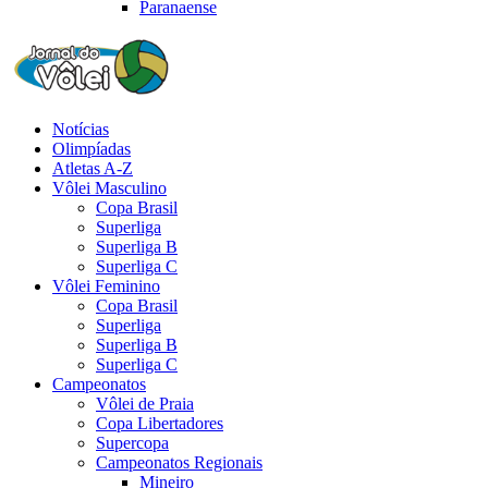
Paranaense
Notícias
Olimpíadas
Atletas A-Z
Vôlei Masculino
Copa Brasil
Superliga
Superliga B
Superliga C
Vôlei Feminino
Copa Brasil
Superliga
Superliga B
Superliga C
Campeonatos
Vôlei de Praia
Copa Libertadores
Supercopa
Campeonatos Regionais
Mineiro