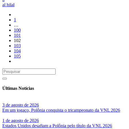
Share
al hilal
1
…
100
101
102
103
104
105
Últimas Notícias
3 de agosto de 2026
Em um jogaço, Polônia conquista o tricampeonato da VNL 2026
1 de agosto de 2026
Estados Unidos desafiam a Polônia pelo título da VNL 2026