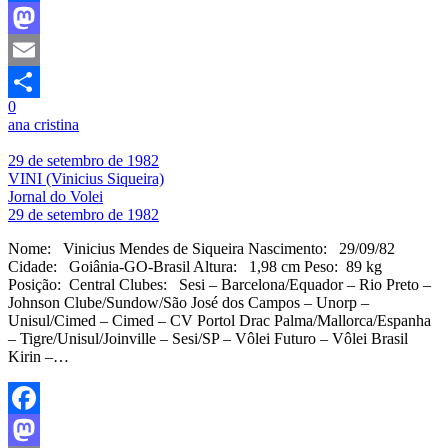
Facebook
Mastodon
Email
0
Share
ana cristina
29 de setembro de 1982
VINI (Vinicius Siqueira)
Jornal do Volei
29 de setembro de 1982
Nome: Vinicius Mendes de Siqueira Nascimento: 29/09/82
Cidade: Goiânia-GO-Brasil Altura: 1,98 cm Peso: 89 kg
Posição: Central Clubes: Sesi – Barcelona/Equador – Rio Preto –
Johnson Clube/Sundow/São José dos Campos – Unorp –
Unisul/Cimed – Cimed – CV Portol Drac Palma/Mallorca/Espanha
– Tigre/Unisul/Joinville – Sesi/SP – Vôlei Futuro – Vôlei Brasil
Kirin –…
Facebook