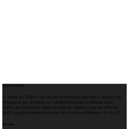
QUEM SOMOS
O Jornal do Vôlei é um site de informações que tem o objetivo de
divulgar o que acontece no voleibol brasileiro e internacional.
Além, dos destaques, tanto no vôlei de quadra como no vôlei de
praia, a grande sacada de nosso site é a nossa biblioteca de A a Z
Recentes