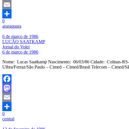
Mastodon
Email
0
Share
araraquara
6 de março de 1986
LUCÃO SAATKAMP
Jornal do Volei
6 de março de 1986
Nome: Lucas Saatkamp Nascimento: 06/03/86 Cidade: Colinas-RS-Br
Ulbra/Ferraz/São Paulo – Cimed – Cimed/Brasil Telecom – Cimed/
Facebook
Mastodon
Email
0
Share
central