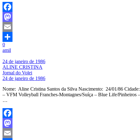
Facebook
Mastodon
Email
0
Share
amil
24 de janeiro de 1986
ALINE CRISTINA
Jornal do Volei
24 de janeiro de 1986
Nome: Aline Cristina Santos da Silva Nascimento: 24/01/86 Cidade
– VFM Volleyball Franches-Montagnes/Suíça – Blue Life/Pinheiros 
…
Facebook
Mastodon