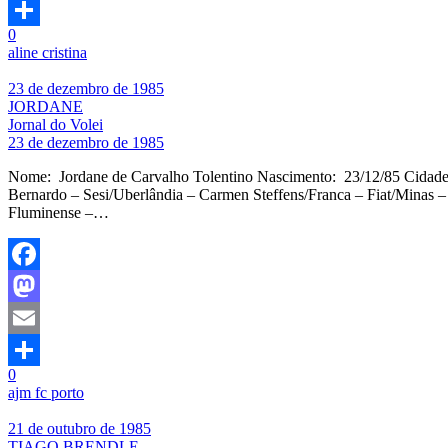
Email
0
Share
aline cristina
23 de dezembro de 1985
JORDANE
Jornal do Volei
23 de dezembro de 1985
Nome: Jordane de Carvalho Tolentino Nascimento: 23/12/85 Cidad
Bernardo – Sesi/Uberlândia – Carmen Steffens/Franca – Fiat/Minas 
Fluminense –…
Facebook
Mastodon
Email
0
Share
ajm fc porto
21 de outubro de 1985
TIAGO BRENDLE