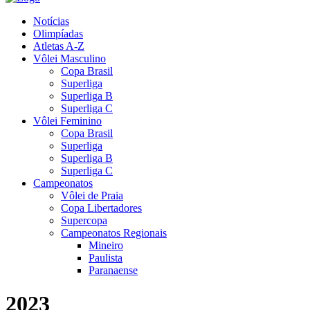
Notícias
Olimpíadas
Atletas A-Z
Vôlei Masculino
Copa Brasil
Superliga
Superliga B
Superliga C
Vôlei Feminino
Copa Brasil
Superliga
Superliga B
Superliga C
Campeonatos
Vôlei de Praia
Copa Libertadores
Supercopa
Campeonatos Regionais
Mineiro
Paulista
Paranaense
2023