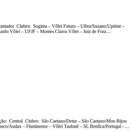
antador Clubes: Sogima – Vôlei Futuro – Ulbra/Suzano/Uptime –
ardo Vôlei – UFJF – Montes Claros Vôlei – Juiz de Fora…
ção: Central Clubes: São Caetano/Detur – São Caetano/Mon Bijou
sasco/Audax – Fluminense – Vôlei Taubaté – SL Benfica/Portugal –…