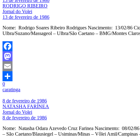
13 de fevereiro de 1986
RODRIGO RIBEIRO
Jornal do Volei
13 de fevereiro de 1986
Nome: Rodrigo Soares Ribeiro Rodrigues Nascimento: 13/02/86 Cid
Ulbra/Suzano/Massageol – Ulbra/São Caetano – BMG/Montes Claros 
Facebook
Mastodon
Email
0
Share
caratinga
8 de fevereiro de 1986
NATASHA FARÍNEA
Jornal do Volei
8 de fevereiro de 1986
Nome: Natasha Odara Azevedo Cruz Farinea Nascimento: 08/02/86 C
– São Caetano/Blausiegel – Usiminas/Minas – Vôlei Amil/Campinas 