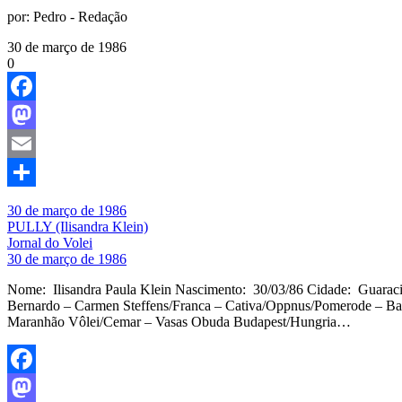
por:
Pedro - Redação
30 de março de 1986
0
Facebook
Mastodon
Email
Share
30 de março de 1986
PULLY (Ilisandra Klein)
Jornal do Volei
30 de março de 1986
Nome: Ilisandra Paula Klein Nascimento: 30/03/86 Cidade: Guaracia
Bernardo – Carmen Steffens/Franca – Cativa/Oppnus/Pomerode – Bana
Maranhão Vôlei/Cemar – Vasas Obuda Budapest/Hungria…
Facebook