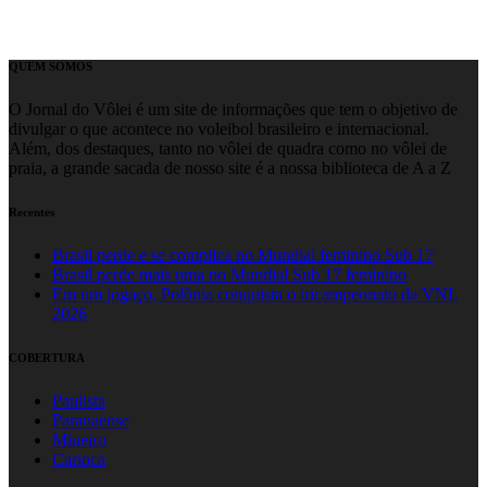
QUEM SOMOS
O Jornal do Vôlei é um site de informações que tem o objetivo de
divulgar o que acontece no voleibol brasileiro e internacional.
Além, dos destaques, tanto no vôlei de quadra como no vôlei de
praia, a grande sacada de nosso site é a nossa biblioteca de A a Z
Recentes
Brasil perde e se complica no Mundial feminino Sub 17
Brasil perde mais uma no Mundial Sub 17 feminino
Em um jogaço, Polônia conquista o tricampeonato da VNL
2026
COBERTURA
Paulista
Paranaense
Mineiro
Carioca