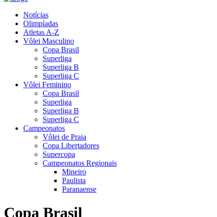
Notícias
Olimpíadas
Atletas A-Z
Vôlei Masculino
Copa Brasil
Superliga
Superliga B
Superliga C
Vôlei Feminino
Copa Brasil
Superliga
Superliga B
Superliga C
Campeonatos
Vôlei de Praia
Copa Libertadores
Supercopa
Campeonatos Regionais
Mineiro
Paulista
Paranaense
Copa Brasil