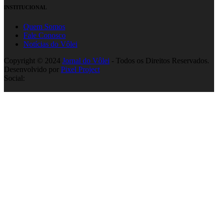
INSTITUCIONAL
Quem Somos
Fale Conosco
Notícias do Vôlei
Copyright © 2024
Jornal do Vôlei
- Todos os Direitos Reservados.
Desenvolvido por
Pixel Project
Social: