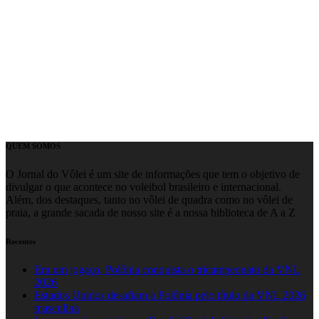
QUEM SOMOS
O Jornal do Vôlei é um site de informações que tem o objetivo de
divulgar o que acontece no voleibol brasileiro e internacional.
Além, dos destaques, tanto no vôlei de quadra como no vôlei de
praia, a grande sacada de nosso site é a nossa biblioteca de A a Z
Recentes
Em um jogaço, Polônia conquista o tricampeonato da VNL
2026
Estados Unidos desafiam a Polônia pelo título da VNL 2026
masculina