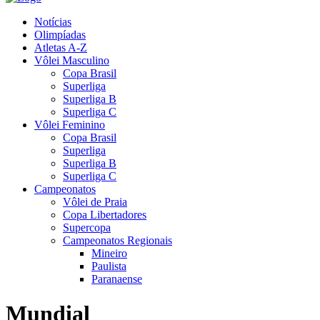
Notícias
Olimpíadas
Atletas A-Z
Vôlei Masculino
Copa Brasil
Superliga
Superliga B
Superliga C
Vôlei Feminino
Copa Brasil
Superliga
Superliga B
Superliga C
Campeonatos
Vôlei de Praia
Copa Libertadores
Supercopa
Campeonatos Regionais
Mineiro
Paulista
Paranaense
Mundial