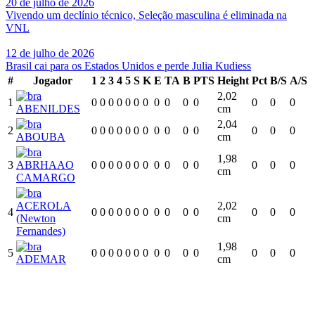
20 de julho de 2026
Vivendo um declínio técnico, Seleção masculina é eliminada na
VNL
12 de julho de 2026
Brasil cai para os Estados Unidos e perde Julia Kudiess
#
Jogador
1
2
3
4
5
S
K
E
TA
B
PTS
Height
Pct
B/S
A/S
2,02
1
0
0
0
0
0
0
0
0
0
0
0
0
0
0
ABENILDES
cm
2,04
2
0
0
0
0
0
0
0
0
0
0
0
0
0
0
ABOUBA
cm
1,98
3
ABRHAAO
0
0
0
0
0
0
0
0
0
0
0
0
0
0
cm
CAMARGO
ACEROLA
2,02
4
0
0
0
0
0
0
0
0
0
0
0
0
0
0
(Newton
cm
Fernandes)
1,98
5
0
0
0
0
0
0
0
0
0
0
0
0
0
0
ADEMAR
cm