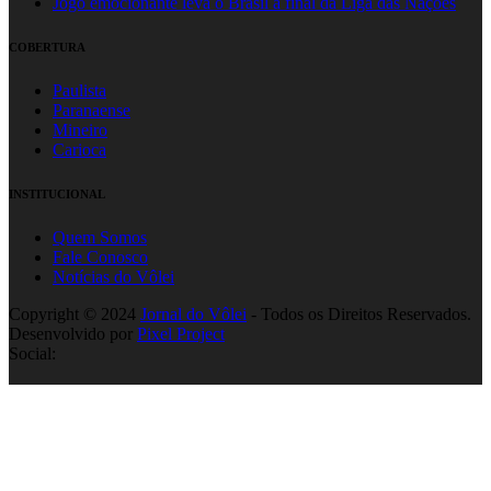
Jogo emocionante leva o Brasil à final da Liga das Nações
COBERTURA
Paulista
Paranaense
Mineiro
Carioca
INSTITUCIONAL
Quem Somos
Fale Conosco
Notícias do Vôlei
Copyright © 2024
Jornal do Vôlei
- Todos os Direitos Reservados.
Desenvolvido por
Pixel Project
Social: