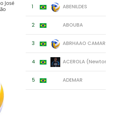
o José
1
ABENILDES
São
2
ABOUBA
3
ABRHAAO CAMARGO
4
ACEROLA (Newton Fernandes
5
ADEMAR