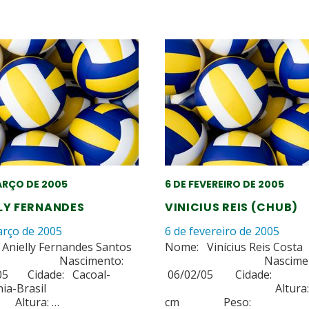
ARÇO DE 2005
6 DE FEVEREIRO DE 2005
LY FERNANDES
VINICIUS REIS (CHUB)
arço de 2005
6 de fevereiro de 2005
Anielly Fernandes Santos
Nome: Vinícius Reis Costa
scimento:
Nasciment
05 Cidade: Cacoal-
06/02/05 Cidad
dônia-Brasil
Altura: 1
ura: …
cm Peso: