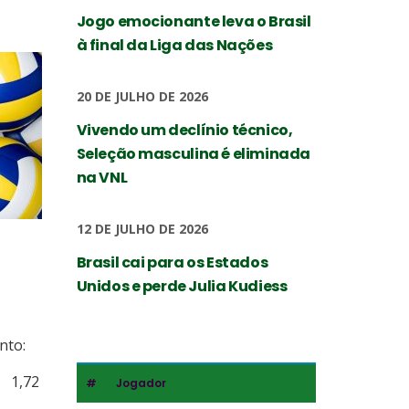
Jogo emocionante leva o Brasil
à final da Liga das Nações
20 DE JULHO DE 2026
Vivendo um declínio técnico,
Seleção masculina é eliminada
na VNL
12 DE JULHO DE 2026
Brasil cai para os Estados
Unidos e perde Julia Kudiess
o:
e:
,72
#
Jogador