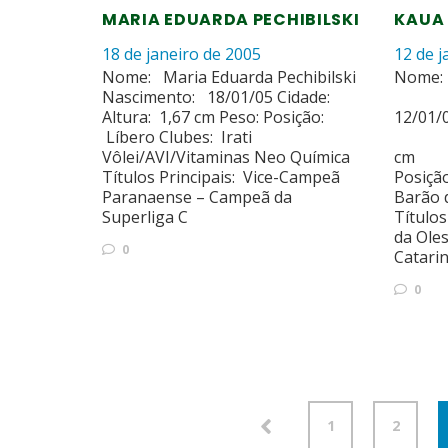
MARIA EDUARDA PECHIBILSKI
KAUA
18 de janeiro de 2005
12 de j
Nome: Maria Eduarda Pechibilski
Nome: 
Nascimento: 18/01/05 Cidade:
Na
Altura: 1,67 cm Peso: Posição:
12/
Líbero Clubes: Irati
Al
Vôlei/AVI/Vitaminas Neo Química
cm
Títulos Principais: Vice-Campeã
Posiçã
Paranaense – Campeã da
Barão 
Superliga C
Título
da Ole
0
Catari
0
1
2