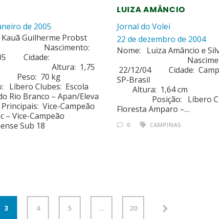
LUIZA AMÂNCIO
aneiro de 2005
Jornal do Volei
Kauã Guilherme Probst
22 de dezembro de 2004
scimento:
Nome: Luiza Amâncio e Sil
01/05 Cidade:
Nasciment
tura: 1,75
22/12/04 Cidade: Campi
 Peso: 70 kg
SP-Bras
o: Líbero Clubes: Escola
Altura: 1,64 cm 
do Rio Branco – Apan/Eleva
Posição: Líbero Cl
s Principais: Vice-Campeão
Floresta Amparo –…
sc – Vice-Campeão
nense Sub 18
0
CAMPINAS
3
4
5
…
20