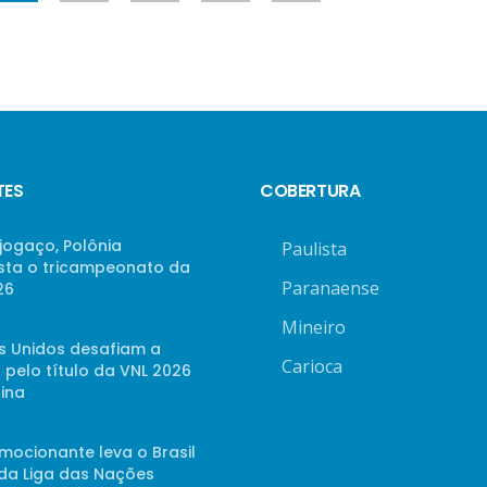
TES
COBERTURA
jogaço, Polônia
Paulista
sta o tricampeonato da
Paranaense
26
Mineiro
s Unidos desafiam a
Carioca
 pelo título da VNL 2026
ina
mocionante leva o Brasil
 da Liga das Nações