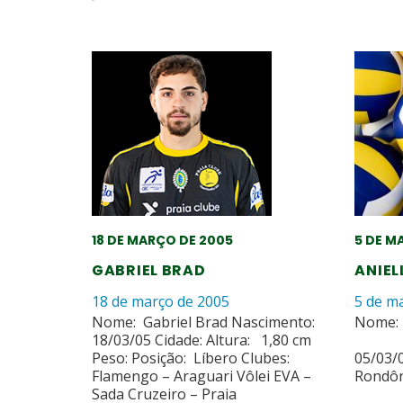
18 DE MARÇO DE 2005
5 DE M
GABRIEL BRAD
ANIEL
18 de março de 2005
5 de m
Nome: Gabriel Brad Nascimento:
Nome: 
18/03/05 Cidade: Altura: 1,80 cm
Na
Peso: Posição: Líbero Clubes:
05/03/
Flamengo – Araguari Vôlei EVA –
Ron
Sada Cruzeiro – Praia
Alt