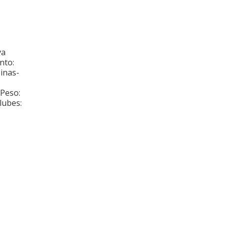
va
o:
nas-
il
Peso:
ubes: