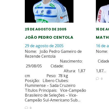
29 DE AGOSTO DE 2005
16 DE 
JOÃO PEDRO CENTOLA
MATH
29 de agosto de 2005
16 de 
Nome: João Pedro Gameiro de
Nome
Rezende Centola
Nasc
Nascimento:
Cidad
29/08/05 Cidade:
A
Altura: 1,87
1,87…
cm Peso: 78 kg
0
Posição: Líbero Clubes:
Fluminense – Sada Cruzeiro
Títulos Principais: Vice-Campeão
Brasileiro de Seleções – Vice-
Campeão Sul-Americano Sub…
0