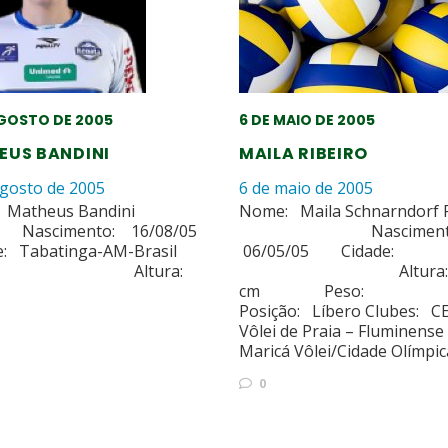
AGOSTO DE 2005
6 DE MAIO DE 2005
EUS BANDINI
MAILA RIBEIRO
agosto de 2005
6 de maio de 2005
: Matheus Bandini
Nome: Maila Schnarndorf 
imento: 16/08/05
Nascimento
e: Tabatinga-AM-Brasil
06/05/05 Cidad
ltura:
Altura: 1
cm Peso:
Posição: Líbero Clubes: CE
Vôlei de Praia – Fluminense
Maricá Vôlei/Cidade Olímpi
0