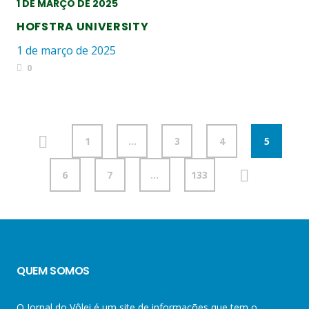
1 DE MARÇO DE 2025
HOFSTRA UNIVERSITY
1 de março de 2025
0
1
…
3
4
5
6
7
…
133
QUEM SOMOS
O Jornal do Vôlei é um site de informações que tem o