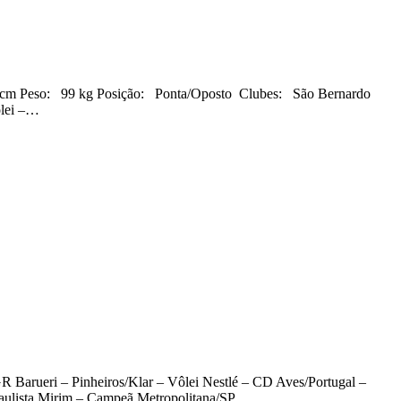
99 kg Posição: Ponta/Oposto Clubes: São Bernardo
ôlei –…
Barueri – Pinheiros/Klar – Vôlei Nestlé – CD Aves/Portugal –
 Paulista Mirim – Campeã Metropolitana/SP…