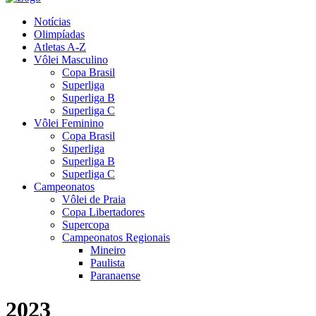
Notícias
Olimpíadas
Atletas A-Z
Vôlei Masculino
Copa Brasil
Superliga
Superliga B
Superliga C
Vôlei Feminino
Copa Brasil
Superliga
Superliga B
Superliga C
Campeonatos
Vôlei de Praia
Copa Libertadores
Supercopa
Campeonatos Regionais
Mineiro
Paulista
Paranaense
2023