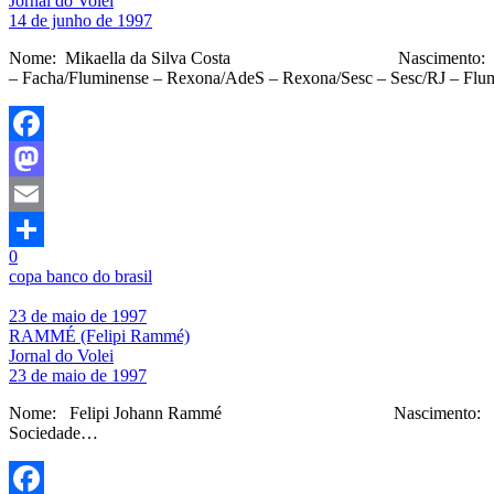
Jornal do Volei
14 de junho de 1997
Nome: Mikaella da Silva Costa Nascimento: 14/06/97 
– Facha/Fluminense – Rexona/AdeS – Rexona/Sesc – Sesc/RJ – Flum
Facebook
Mastodon
Email
0
Share
copa banco do brasil
23 de maio de 1997
RAMMÉ (Felipi Rammé)
Jornal do Volei
23 de maio de 1997
Nome: Felipi Johann Rammé Nascimento: 23/05/97 Ci
Sociedade…