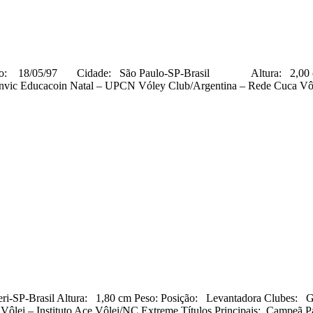
7 Cidade: São Paulo-SP-Brasil Altura: 2,00 cm Peso: 
 Funvic Educacoin Natal – UPCN Vóley Club/Argentina – Rede Cuca V
-SP-Brasil Altura: 1,80 cm Peso: Posição: Levantadora Clubes: GR 
 Vôlei – Instituto Ace Vôlei/NC Extreme Títulos Principais: Campeã