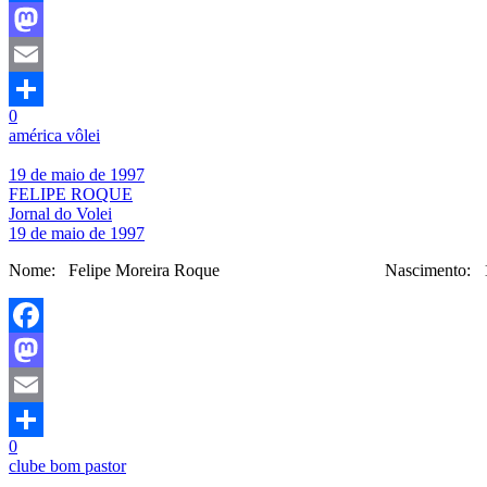
Facebook
Mastodon
Email
0
Share
américa vôlei
19 de maio de 1997
FELIPE ROQUE
Jornal do Volei
19 de maio de 1997
Nome: Felipe Moreira Roque Nascimento: 19/05/
Facebook
Mastodon
Email
0
Share
clube bom pastor