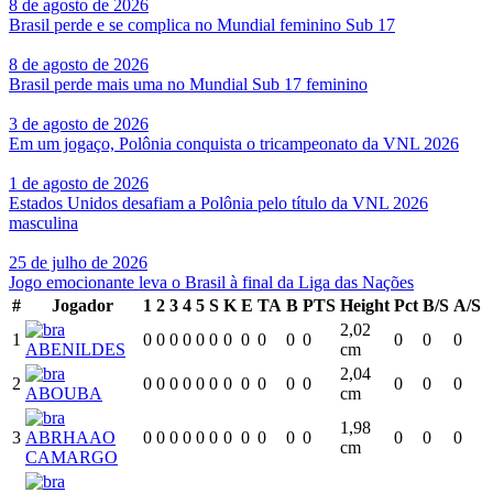
8 de agosto de 2026
Brasil perde e se complica no Mundial feminino Sub 17
8 de agosto de 2026
Brasil perde mais uma no Mundial Sub 17 feminino
3 de agosto de 2026
Em um jogaço, Polônia conquista o tricampeonato da VNL 2026
1 de agosto de 2026
Estados Unidos desafiam a Polônia pelo título da VNL 2026
masculina
25 de julho de 2026
Jogo emocionante leva o Brasil à final da Liga das Nações
#
Jogador
1
2
3
4
5
S
K
E
TA
B
PTS
Height
Pct
B/S
A/S
2,02
1
0
0
0
0
0
0
0
0
0
0
0
0
0
0
ABENILDES
cm
2,04
2
0
0
0
0
0
0
0
0
0
0
0
0
0
0
ABOUBA
cm
1,98
3
ABRHAAO
0
0
0
0
0
0
0
0
0
0
0
0
0
0
cm
CAMARGO