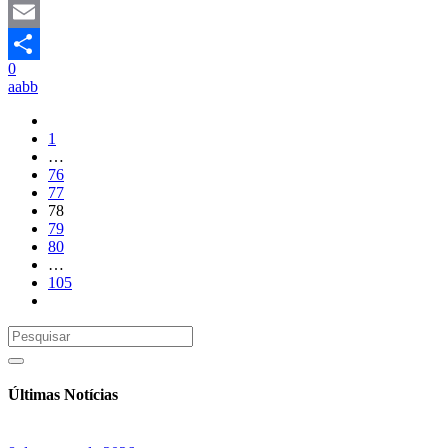
Mastodon
Email
0
Share
aabb
1
…
76
77
78
79
80
…
105
Últimas Notícias