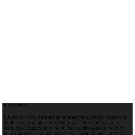
QUEM SOMOS
O Jornal do Vôlei é um site de informações que tem o objetivo de
divulgar o que acontece no voleibol brasileiro e internacional.
Além, dos destaques, tanto no vôlei de quadra como no vôlei de
praia, a grande sacada de nosso site é a nossa biblioteca de A a Z