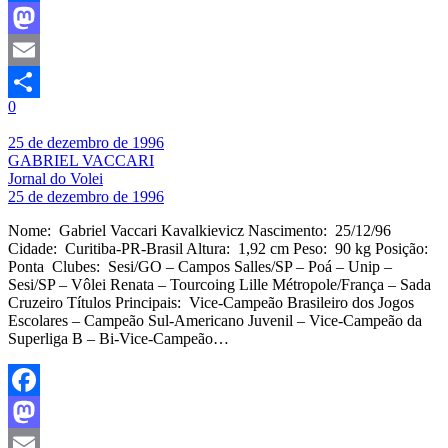
Facebook
Mastodon
Email
0
Share
25 de dezembro de 1996
GABRIEL VACCARI
Jornal do Volei
25 de dezembro de 1996
Nome: Gabriel Vaccari Kavalkievicz Nascimento: 25/12/96
Cidade: Curitiba-PR-Brasil Altura: 1,92 cm Peso: 90 kg Posição:
Ponta Clubes: Sesi/GO – Campos Salles/SP – Poá – Unip –
Sesi/SP – Vôlei Renata – Tourcoing Lille Métropole/França – Sada
Cruzeiro Títulos Principais: Vice-Campeão Brasileiro dos Jogos
Escolares – Campeão Sul-Americano Juvenil – Vice-Campeão da
Superliga B – Bi-Vice-Campeão…
Facebook
Mastodon