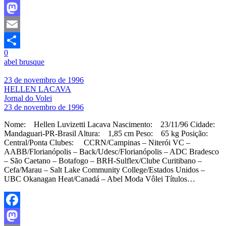
Facebook
Mastodon
Email
0
Share
abel brusque
23 de novembro de 1996
HELLEN LACAVA
Jornal do Volei
23 de novembro de 1996
Nome: Hellen Luvizetti Lacava Nascimento: 23/11/96 Cidade:
Mandaguari-PR-Brasil Altura: 1,85 cm Peso: 65 kg Posição:
Central/Ponta Clubes: CCRN/Campinas – Niterói VC –
AABB/Florianópolis – Back/Udesc/Florianópolis – ADC Bradesco
– São Caetano – Botafogo – BRH-Sulflex/Clube Curitibano –
Cefa/Marau – Salt Lake Community College/Estados Unidos –
UBC Okanagan Heat/Canadá – Abel Moda Vôlei Títulos…
Facebook