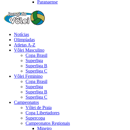
Paranaense
Notícias
Olimpíadas
Atletas A-Z
Vôlei Masculino
Copa Brasil
Superliga
Superliga B
Superliga C
Vôlei Feminino
Copa Brasil
Superliga
Superliga B
Superliga C
Campeonatos
Vôlei de Praia
Copa Libertadores
Supercopa
Campeonatos Regionais
Mineiro