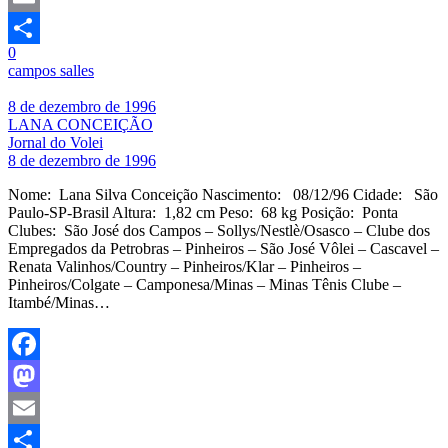
Email
0
Share
campos salles
8 de dezembro de 1996
LANA CONCEIÇÃO
Jornal do Volei
8 de dezembro de 1996
Nome: Lana Silva Conceição Nascimento: 08/12/96 Cidade: São
Paulo-SP-Brasil Altura: 1,82 cm Peso: 68 kg Posição: Ponta
Clubes: São José dos Campos – Sollys/Nestlè/Osasco – Clube dos
Empregados da Petrobras – Pinheiros – São José Vôlei – Cascavel –
Renata Valinhos/Country – Pinheiros/Klar – Pinheiros –
Pinheiros/Colgate – Camponesa/Minas – Minas Tênis Clube –
Itambé/Minas…
Facebook
Mastodon
Email